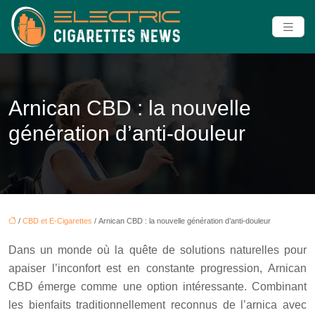
Arnican CBD : la nouvelle
génération d’anti-douleur
/
CBD et E-Cigarettes
/ Arnican CBD : la nouvelle génération d’anti-douleur
Dans un monde où la quête de solutions naturelles pour
apaiser l’inconfort est en constante progression, Arnican
CBD émerge comme une option intéressante. Combinant
les bienfaits traditionnellement reconnus de l’arnica avec