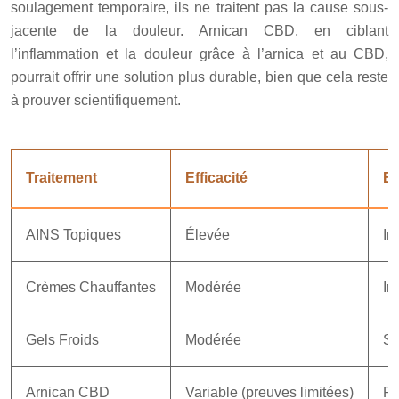
soulagement temporaire, ils ne traitent pas la cause sous-
jacente de la douleur. Arnican CBD, en ciblant
l’inflammation et la douleur grâce à l’arnica et au CBD,
pourrait offrir une solution plus durable, bien que cela reste
à prouver scientifiquement.
Traitement
Efficacité
Ef
AINS Topiques
Élevée
Ir
Crèmes Chauffantes
Modérée
Ir
Gels Froids
Modérée
Se
Arnican CBD
Variable (preuves limitées)
Ré