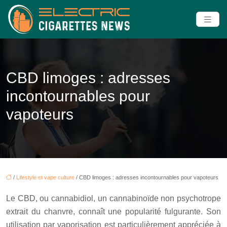
CBD limoges : adresses
incontournables pour
vapoteurs
/
Lifestyle et vape culture
/ CBD limoges : adresses incontournables pour vapoteurs
Le CBD, ou cannabidiol, un cannabinoïde non psychotrope
extrait du chanvre, connaît une popularité fulgurante. Son
utilisation par vaporisation est particulièrement appréciée à